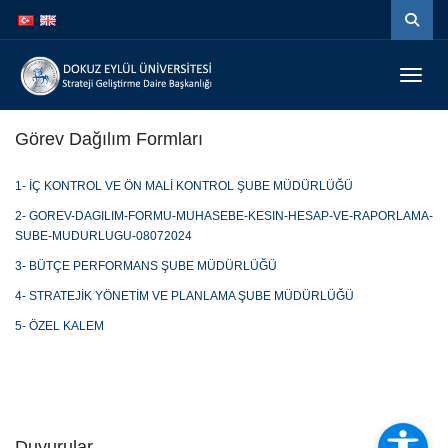
İçeriğe
Navigasyona
atla
atla
Menüy
Görev Dağılım Formları
1- İÇ KONTROL VE ÖN MALİ KONTROL ŞUBE MÜDÜRLÜĞÜ
2- GOREV-DAGILIM-FORMU-MUHASEBE-KESIN-HESAP-VE-RAPORLAMA-
SUBE-MUDURLUGU-08072024
3- BÜTÇE PERFORMANS ŞUBE MÜDÜRLÜĞÜ
4- STRATEJİK YÖNETİM VE PLANLAMA ŞUBE MÜDÜRLÜĞÜ
5- ÖZEL KALEM
Duyurular