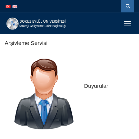
İçeriğe
Navigasyona
atla
atla
Menüy
Arşivleme Servisi
Duyurular