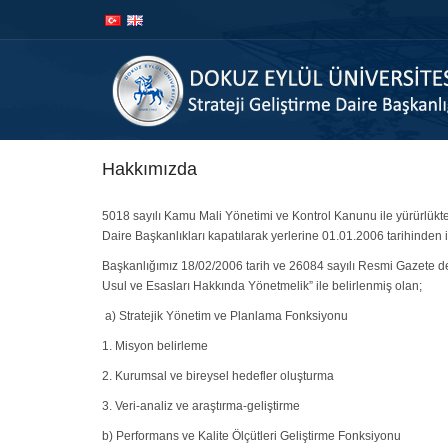
İçeriğe
Navigasyona
atla
atla
Hakkımızda
5018 sayılı Kamu Mali Yönetimi ve Kontrol Kanunu ile yürürlükt
Daire Başkanlıkları kapatılarak yerlerine 01.01.2006 tarihinden it
Başkanlığımız 18/02/2006 tarih ve 26084 sayılı Resmi Gazete de 
Usul ve Esasları Hakkında Yönetmelik” ile belirlenmiş olan;
a) Stratejik Yönetim ve Planlama Fonksiyonu
1. Misyon belirleme
2. Kurumsal ve bireysel hedefler oluşturma
3. Veri-analiz ve araştırma-geliştirme
b) Performans ve Kalite Ölçütleri Geliştirme Fonksiyonu