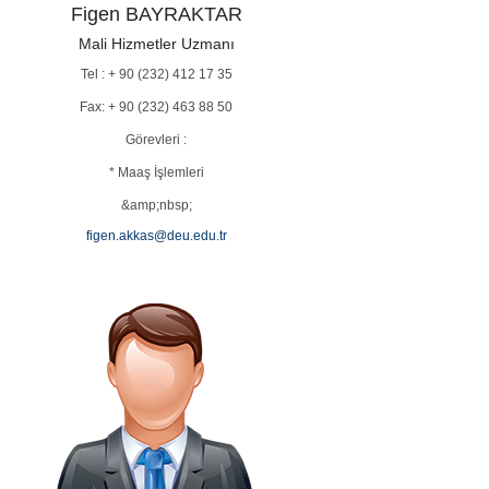
Figen BAYRAKTAR
Mali Hizmetler Uzmanı
Tel : + 90 (232) 412 17 35
Fax: + 90 (232) 463 88 50
Görevleri :
* Maaş İşlemleri
&amp;nbsp;
figen.akkas@deu.edu.tr