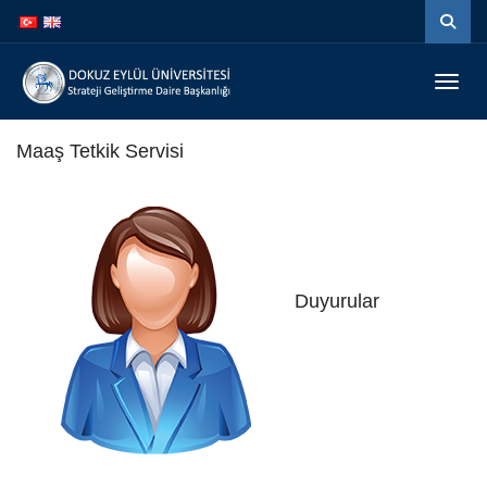
İçeriğe
Navigasyona
atla
atla
Menüy
Maaş Tetkik Servisi
Duyurular